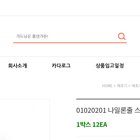
회사소개
카다로그
상품입고일정
HOME
>
예초기
>
예초
01020201 나일론줄 스
1박스 12EA