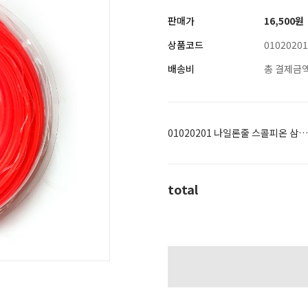
판매가
16,500
원
상품코드
01020201
배송비
총 결제금액
01020201 나일론줄 스콜피온 삼각 1/2LB (36M) 2.4mm
total