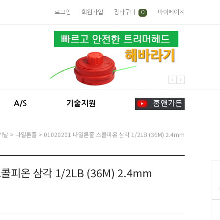
로그인
회원가입
장바구니
0
마이페이지
A/S
기술지원
기날
>
나일론줄
> 01020201 나일론줄 스콜피온 삼각 1/2LB (36M) 2.4mm
콜피온 삼각 1/2LB (36M) 2.4mm