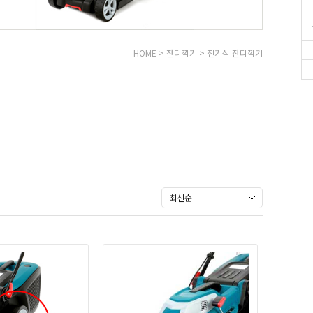
HOME
>
잔디깍기
>
전기식 잔디깍기